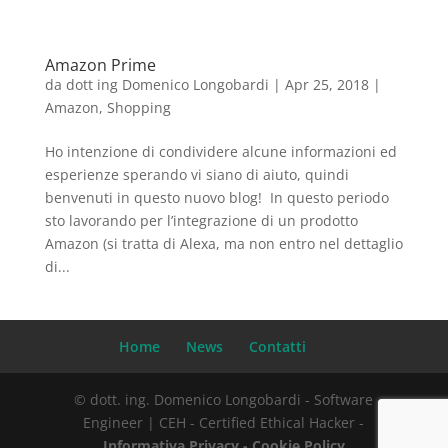
Amazon Prime
da
dott ing Domenico Longobardi
|
Apr 25, 2018
|
Amazon
,
Shopping
Ho intenzione di condividere alcune informazioni ed
esperienze sperando vi siano di aiuto, quindi
benvenuti in questo nuovo blog! In questo periodo
sto lavorando per l’integrazione di un prodotto
Amazon (si tratta di Alexa, ma non entro nel dettaglio
di...
Home
News
Contatti
© dott. ing. Domenico Longobardi - Software
Engineer | CEH - Certified Ethical Hacker -
Informativa Privacy -
Cookie Policy